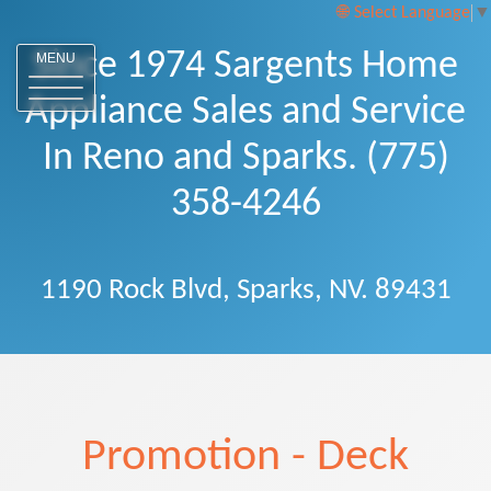
Select Language
▼
Since 1974 Sargents Home
MENU
Appliance Sales and Service
In Reno and Sparks. (775)
358-4246
1190 Rock Blvd, Sparks, NV. 89431
Promotion - Deck